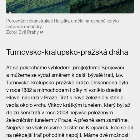
Porovnání rekonstrukce Rokytky, uměle narovnané koryto
nahradili meandry.
Zdroj:
Dvě Prahy
Turnovsko-kralupsko-pražská dráha
Až se pokocháme výhledem, přej(e)deme Spojovací
a můžeme se vydat směrem k další bývalé trati, tzv.
Turnovsko-kralupsko-pražské dráze. Dokončena byla
v roce 1882 a mimochodem i díky ní vzniklo dnešní
Hlavní nádraží v Praze. Trať k nové železniční stanici
vedla okolo vrchu Vítkov krátkým tunelem, který byl až
do zrušení trati v roce 2008 nejvýše položeným
železničním tunelem v Praze. A přesně sem zamíříme.
Nejprve se však musíme dostat na Krejcárek, kde se dá
na někdejší trať pohodlně napojit. Máme dvě možnosti