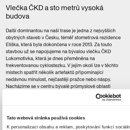
Vlečka ČKD a sto metrů vysoká
budova
Další dominantou na naší trase je jedna z nejvyšších
obytných staveb v Česku, téměř stometrová rezidence
Eliška, která byla dokončena v roce 2013. Za touto
stavbou už se napojujeme na bývalou vlečku ČKD
Lokomotivka, která je dnes přeměněna na
frekventovanou cyklostezku. V jejím okolí lze v těchto
místech spatřit několik artefaktů připomínající
nedávnou minulost, nejčastěji pražce nebo náspy.
Nacházíme se v centru bývalé průmyslové oblasti
Vysočan, která se postupně přetváří na novou čtvrť**
**a v budoucnu pojme několik desítek tisíc obyvatel. Po
bývalém železničním mostě přes Poděbradskou
přejedeme k Hořejšímu rybníku a za ním už bývalou
Tato webová stránka používá cookies
vlečku, která pokračovala k dnešnímu nádraží Libeň,
K personalizaci obsahu a reklam, poskytování funkcí sociáln
nadobro opustíme.