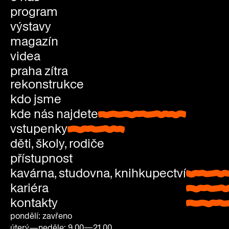
program
výstavy
magazín
videa
praha zítra
rekonstrukce
kdo jsme
kde nás najdete
kde nás najdete
vstupenky
vstupenky
děti, školy, rodiče
přístupnost
kavárna, studovna, knihkupectví
kavárna
kariéra
studovn
kontakty
knihkup
pondělí: zavřeno
úterý—neděle: 9.00—21.00