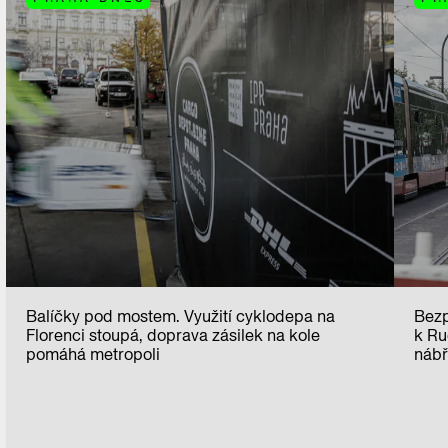
Balíčky pod mostem. Využití cyklodepa na
Bezp
Florenci stoupá, doprava zásilek na kole
k Ru
pomáhá metropoli
nábř