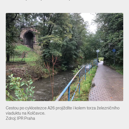
Cestou po cyklostezce A26 projíždíte i kolem torza železničního
viaduktu na Kolčavce.
Zdroj: IPR Praha