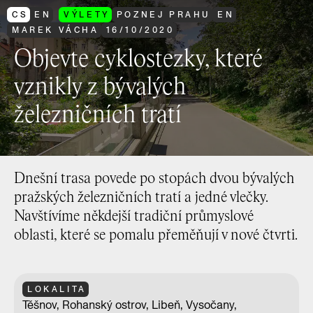
CS
EN
VÝLETY
POZNEJ PRAHU
EN
MAREK VÁCHA
16
/
10
/
2020
Objevte cyklostezky, které
vznikly z bývalých
železničních tratí
Dnešní trasa povede po stopách dvou bývalých
pražských železničních tratí a jedné vlečky.
Navštívíme někdejší tradiční průmyslové
oblasti, které se pomalu přeměňují v nové čtvrti.
LOKALITA
Těšnov, Rohanský ostrov, Libeň, Vysočany,