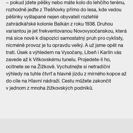
– pokud jdete pěšky nebo máte kolo do lehčího terénu,
rozhodně jeďte z Třešňovky přímo do lesa, kde vedou
pěšinky vyšlapané nejen obyvateli rozlehlé
zahrádkářské kolonie Balkán z roku 1938. Druhou
variantou je jet frekventovanou Novovysočanskou, která
má sice nově k dispozici samostatný pruh pro cyklisty,
nicméně provoz je tu opravdu velký. A už jsme opět na
trati. Úsek s výhledem na Vysočany, Libeň i Karlín vás
zavede až k Vítkovskému tunelu. Projedete-li ho,
ocitnete se na Žižkově. Vychutnejte si netradiční
výhledy na tuhle čtvrť a hlavně jízdu z mírného kopce až
do cíle na Hlavní nádraží. Cestu můžete zakončit
v jednom z mnoha žižkovských podniků.