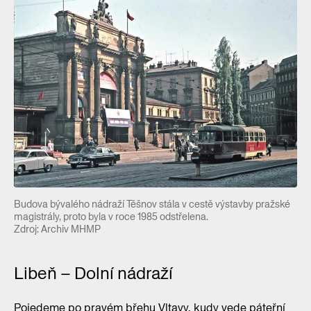
Budova bývalého nádraží Těšnov stála v cestě výstavby pražské
magistrály, proto byla v roce 1985 odstřelena.
Zdroj: Archiv MHMP
Libeň – Dolní nádraží
Pojedeme po pravém břehu Vltavy, kudy vede páteřní