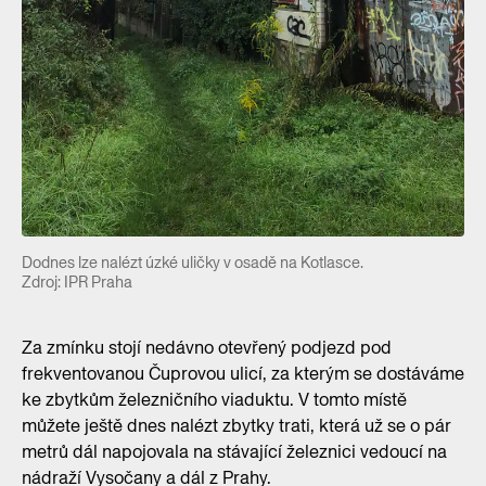
Dodnes lze nalézt úzké uličky v osadě na Kotlasce.
Zdroj: IPR Praha
Za zmínku stojí nedávno otevřený podjezd pod
frekventovanou Čuprovou ulicí, za kterým se dostáváme
ke zbytkům železničního viaduktu. V tomto místě
můžete ještě dnes nalézt zbytky trati, která už se o pár
metrů dál napojovala na stávající železnici vedoucí na
nádraží Vysočany a dál z Prahy.