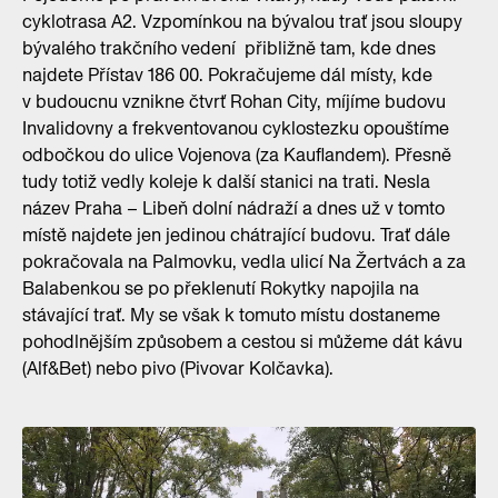
cyklotrasa A2. Vzpomínkou na bývalou trať jsou sloupy
bývalého trakčního vedení přibližně tam, kde dnes
najdete Přístav 186 00. Pokračujeme dál místy, kde
v budoucnu vznikne čtvrť Rohan City, míjíme budovu
Invalidovny a frekventovanou cyklostezku opouštíme
odbočkou do ulice Vojenova (za Kauflandem). Přesně
tudy totiž vedly koleje k další stanici na trati. Nesla
název Praha – Libeň dolní nádraží a dnes už v tomto
místě najdete jen jedinou chátrající budovu. Trať dále
pokračovala na Palmovku, vedla ulicí Na Žertvách a za
Balabenkou se po překlenutí Rokytky napojila na
stávající trať. My se však k tomuto místu dostaneme
pohodlnějším způsobem a cestou si můžeme dát kávu
(Alf&Bet) nebo pivo (Pivovar Kolčavka).