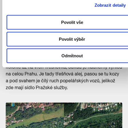
Rokytka, navracení původního koryta
Zobrazit detaily
Podjedeme viadukt hlavní železniční trati na Kolín
Povolit vše
a dostáváme se do nově upraveného parku na
Smetance, kde stojí za to chvíli posedět. Uměle
narovnané koryto Rokytky tady před 5 lety nahradily
Povolit výběr
meandry a Rokytka tak opět získala svůj přírodní ráz.
Na konci parku už se nacházíme v Hrdlořezech, kde
Odmítnout
nás čeká poměrně prudké stoupání podél zahrádkové
kolonie až na vrch Třešňovka, odkud je nádherný výhled
na celou Prahu. Je tady třešňová alej, pasou se tu kozy
a pod svahem je čilý ruch popelářských vozů, jelikož
zde mají sídlo Pražské služby.