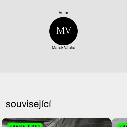
Autor
MV
Marek Vácha
související
PRAHA DNES
PR