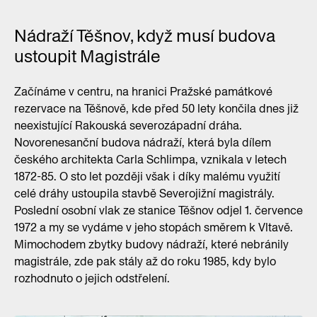
Nádraží Těšnov, když musí budova
ustoupit Magistrále
Začínáme v centru, na hranici Pražské památkové
rezervace na Těšnově, kde před 50 lety končila dnes již
neexistující Rakouská severozápadní dráha.
Novorenesanční budova nádraží, která byla dílem
českého architekta Carla Schlimpa, vznikala v letech
1872-85. O sto let později však i díky malému využití
celé dráhy ustoupila stavbě Severojižní magistrály.
Poslední osobní vlak ze stanice Těšnov odjel 1. července
1972 a my se vydáme v jeho stopách směrem k Vltavě.
Mimochodem zbytky budovy nádraží, které nebránily
magistrále, zde pak stály až do roku 1985, kdy bylo
rozhodnuto o jejich odstřelení.