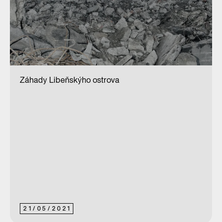
Záhady Libeňskýho ostrova
21
/
05
/
2021