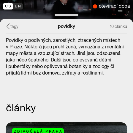
otevírací doba
CS
EN
povídky
tagy
10 článků
Povídky o podivných, zarostlých, ztracených místech
v Praze. Některá jsou přehlížená, vymazána z mentální
mapy města a vzbuzující strach. Jiná jsou odsouzená
jako něco špatného. Další jsou objevovaná dětmi
i puberťáky nebo opěvovaná botaniky a zoology či
přijatá lidmi bez domova, zvířaty a rostlinami.
články
ZDIVOČELÁ PRAHA