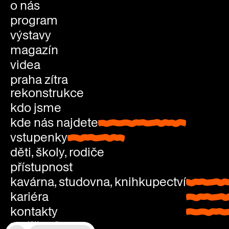
o nás
program
výstavy
magazín
videa
praha zítra
rekonstrukce
kdo jsme
kde nás najdete
kde nás najdete
vstupenky
vstupenky
děti, školy, rodiče
přístupnost
kavárna, studovna, knihkupectví
kavárna
kariéra
studovn
kontakty
knihkup
pondělí: zavřeno