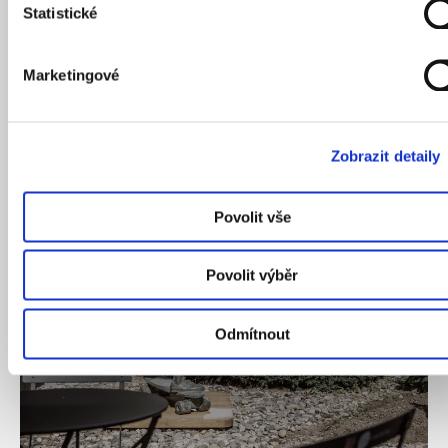
Statistické
Marketingové
13
/
10
/
2020
Zobrazit detaily
PRAHA ZÍTRA?
Povolit vše
Povolit výběr
Odmítnout