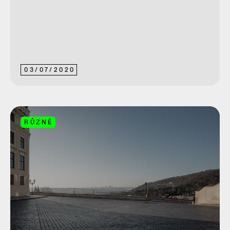
03
/
07
/
2020
RŮZNÉ