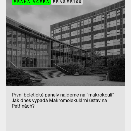
PRAHA VČERA
PRAGER100
První boletické panely najdeme na “makrokouli“.
Jak dnes vypadá Makromolekulární ústav na
Petřinách?