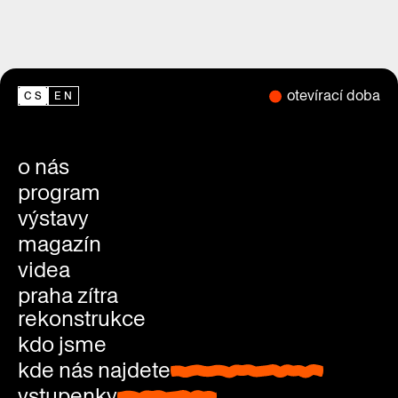
otevírací doba
CS
EN
o nás
program
výstavy
magazín
videa
praha zítra
rekonstrukce
kdo jsme
kde nás najdete
kde nás najdete
vstupenky
vstupenky