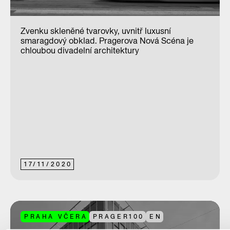
Zvenku skleněné tvarovky, uvnitř luxusní
smaragdový obklad. Pragerova Nová Scéna je
chloubou divadelní architektury
17
/
11
/
2020
PRAHA VČERA
PRAGER100
EN