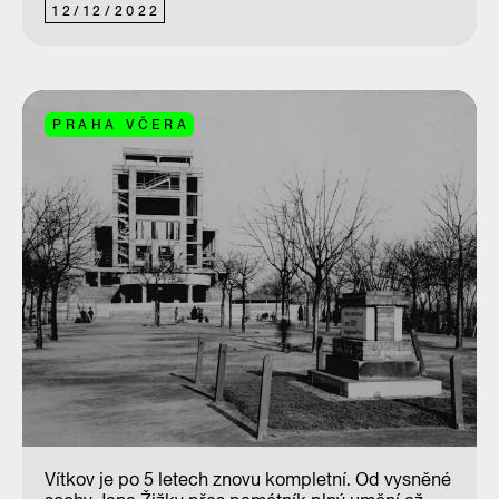
12
/
12
/
2022
PRAHA VČERA
Vítkov je po 5 letech znovu kompletní. Od vysněné