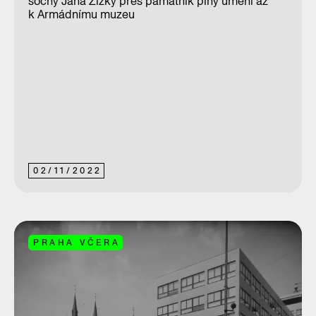
sochy Jana Žižky přes památník plný umění až
k Armádnímu muzeu
02
/
11
/
2022
PRAHA VČERA