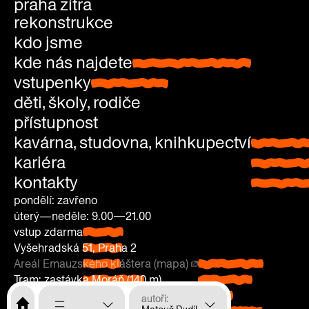
praha zítra
rekonstrukce
kdo jsme
kde nás najdete
kde nás najdete
vstupenky
vstupenky
děti, školy, rodiče
přístupnost
kavárna, studovna, knihkupectví
kavárna
kariéra
studovn
kontakty
knihkup
pondělí: zavřeno
úterý—neděle: 9.00—21.00
vstup zdarma
pondělí:
Vyšehradská 51, Praha 2
zavřeno
Areál Emauzského kláštera (mapa)
úterý—
Vyšehradská
Tram: zastávka Moráň (140 m)
neděle: 9.00
51, Praha 2
2, 3, 10, 14, 16, 18, 24, 92, 93, 95, 96, 98.
—21.00
Areál
Tram:
autoři