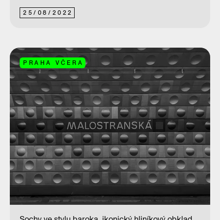
25
/
08
/
2022
PRAHA VČERA
Sochy ve stylu baroka, ikonický hliníkový obklad