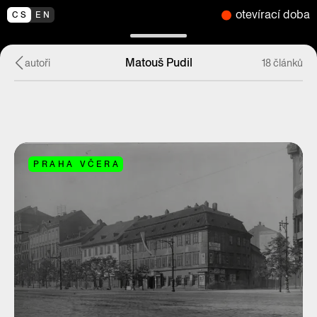
otevírací doba
CS
EN
Matouš Pudil
autoři
18 článků
PRAHA VČERA