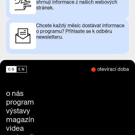
shrnují informace z našich webových
stránek.
Chcete každý měsíc dostávat informace
o programu? Přihlaste se k odběru
newsletteru.
otevírací doba
CS
EN
o nás
program
výstavy
magazín
videa